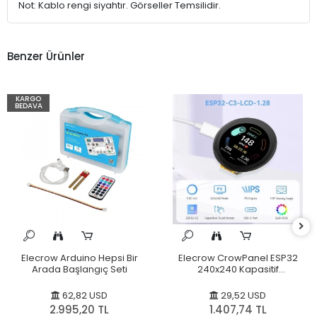
Not: Kablo rengi siyahtır. Görseller Temsilidir.
Benzer Ürünler
KARGO
BEDAVA
Elecrow Arduino Hepsi Bir
Elecrow CrowPanel ESP32
Arada Başlangıç Seti
240x240 Kapasitif
Dokunmatik Ekran
62,82 USD
29,52 USD
2.995,20 TL
1.407,74 TL