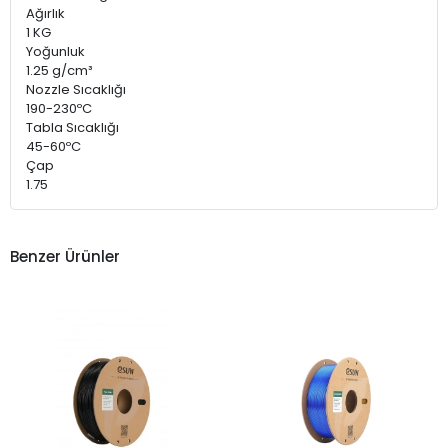
Ağırlık
1 KG
Yoğunluk
1.25 g/cm³
Nozzle Sıcaklığı
190-230ºC
Tabla Sıcaklığı
45-60ºC
Çap
1.75
Benzer Ürünler