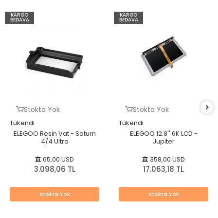
KARGO
KARGO
BEDAVA
BEDAVA
Stokta Yok
Stokta Yok
Tükendi
Tükendi
ELEGOO Resin Vat - Saturn
ELEGOO 12.8'' 6K LCD -
4/4 Ultra
Jupiter
65,00 USD
358,00 USD
3.098,06 TL
17.063,18 TL
Stokta Yok
Stokta Yok