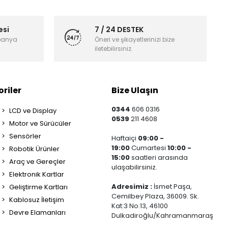
esi
7 / 24 DESTEK
panya
Öneri ve şikayetlerinizi bize
iletebilirsiniz.
riler
Bize Ulaşın
0344
606 0316
LCD ve Display
0539
211 4608
Motor ve Sürücüler
Sensörler
Haftaiçi
09:00 -
19:00
Cumartesi
10:00 -
Robotik Ürünler
15:00
saatleri arasında
Araç ve Gereçler
ulaşabilirsiniz.
Elektronik Kartlar
Adresimiz :
İsmet Paşa,
Geliştirme Kartları
Cemilbey Plaza, 36009. Sk.
Kablosuz İletişim
Kat:3 No:13, 46100
Devre Elamanları
Dulkadiroğlu/Kahramanmaraş