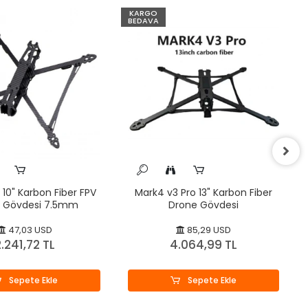
KARGO
BEDAVA
10" Karbon Fiber FPV
Mark4 v3 Pro 13" Karbon Fiber
 Gövdesi 7.5mm
Drone Gövdesi
47,03 USD
85,29 USD
.241,72 TL
4.064,99 TL
Sepete Ekle
Sepete Ekle