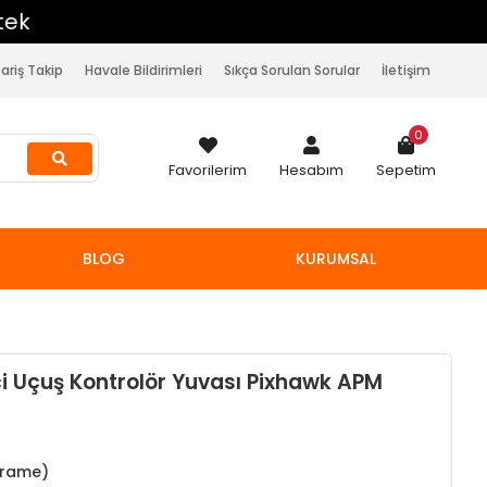
pariş Takip
Havale Bildirimleri
Sıkça Sorulan Sorular
İletişim
0
Favorilerim
Hesabım
Sepetim
BLOG
KURUMSAL
ci Uçuş Kontrolör Yuvası Pixhawk APM
Frame)