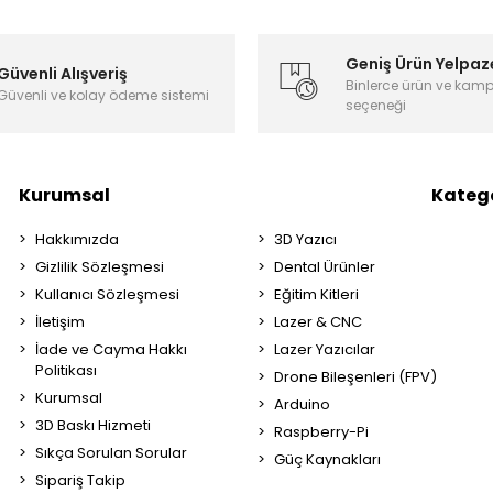
Geniş Ürün Yelpaz
Güvenli Alışveriş
Binlerce ürün ve kam
Güvenli ve kolay ödeme sistemi
seçeneği
Kurumsal
Katego
Hakkımızda
3D Yazıcı
Gizlilik Sözleşmesi
Dental Ürünler
Kullanıcı Sözleşmesi
Eğitim Kitleri
İletişim
Lazer & CNC
İade ve Cayma Hakkı
Lazer Yazıcılar
Politikası
Drone Bileşenleri (FPV)
Kurumsal
Arduino
3D Baskı Hizmeti
Raspberry-Pi
Sıkça Sorulan Sorular
Güç Kaynakları
Sipariş Takip