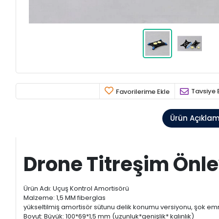
Tavsiye 
Favorilerime Ekle
Ürün Açıkla
Drone Titreşim Önl
Ürün Adı: Uçuş Kontrol Amortisörü
Malzeme: 1,5 MM fiberglas
yükseltilmiş amortisör sütunu delik konumu versiyonu, şok emme 
Boyut: Büyük: 100*69*1,5 mm (uzunluk*genişlik* kalınlık)