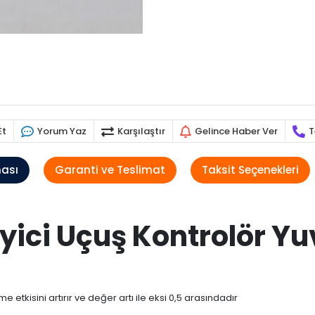
Et
Yorum Yaz
Karşılaştır
Gelince Haber Ver
T
ması
Garanti ve Teslimat
Taksit Seçenekleri
eyici Uçuş Kontrolör Y
etkisini artırır ve değer artı ile eksi 0,5 arasındadır