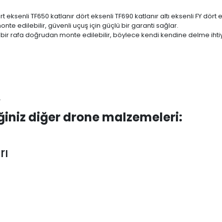
eksenli TF650 katlanır dört eksenli TF690 katlanır altı eksenli FY dört 
e edilebilir, güvenli uçuş için güçlü bir garanti sağlar.
gi bir rafa doğrudan monte edilebilir, böylece kendi kendine delme ihti
.
ğiniz diğer drone malzemeleri:
rı