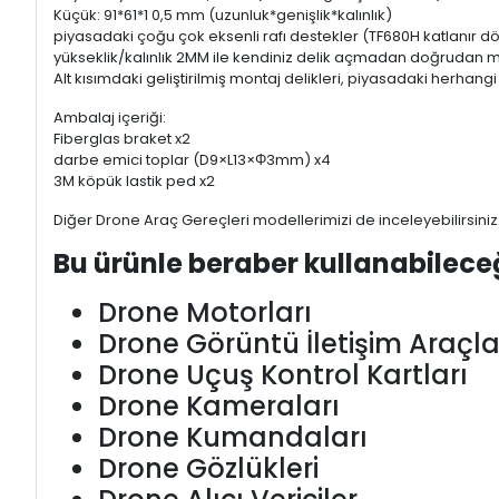
Küçük: 91*61*1 0,5 mm (uzunluk*genişlik*kalınlık)
piyasadaki çoğu çok eksenli rafı destekler (TF680H katlanır dört 
yükseklik/kalınlık 2MM ile kendiniz delik açmadan doğrudan mont
Alt kısımdaki geliştirilmiş montaj delikleri, piyasadaki herhan
Ambalaj içeriği:
Fiberglas braket x2
darbe emici toplar (D9×L13×Φ3mm) x4
3M köpük lastik ped x2
Diğer Drone Araç Gereçleri modellerimizi de inceleyebilirsiniz
Bu ürünle beraber kullanabilece
Drone Motorları
Drone Görüntü İletişim Araçla
Drone Uçuş Kontrol Kartları
Drone Kameraları
Drone Kumandaları
Drone Gözlükleri