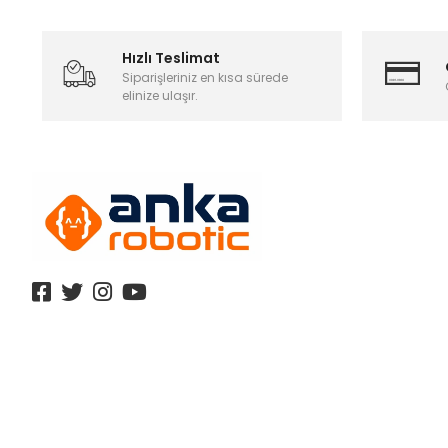
Hızlı Teslimat
Siparişleriniz en kısa sürede
elinize ulaşır.