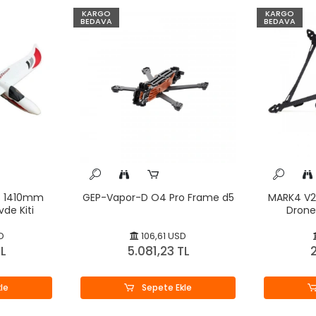
KARGO
KARGO
BEDAVA
BEDAVA
8 1410mm
GEP-Vapor-D O4 Pro Frame d5
MARK4 V2 
de Kiti
Drone
D
106,61 USD
TL
5.081,23 TL
2
le
Sepete Ekle