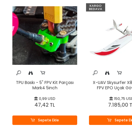
KARGO
BEDAVA
TPU Baskı - 5" FPV Kit Parçası
X-UAV Skysurfer X
Mark4 5inch
FPV EPO Uçak Göv
0,99 USD
150,75 US
47,42 TL
7.185,00 
Sepete Ekle
Sepete Ek