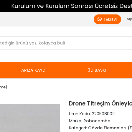
Kurulum ve Kurulum Sonrası Ücretsiz Destek
Si
Teklif Al
ARIZA KAYDI
3D BASKI
ame)
Drone Titreşim Önleyi
Ürün Kodu:
2205080011
Marka:
Robocombo
Kategori:
Gövde Elemanları (