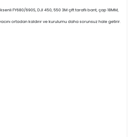
eksenli FY680/690S, DJI 450, 550 3M çift taraflı bant, çap 18MM,
yacını ortadan kaldırır ve kurulumu daha sorunsuz hale getirir.