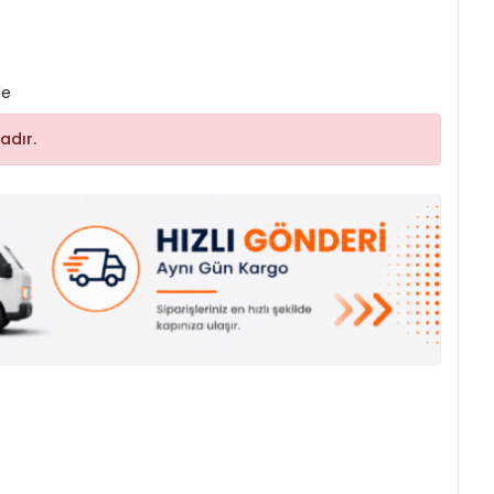
le
adır.