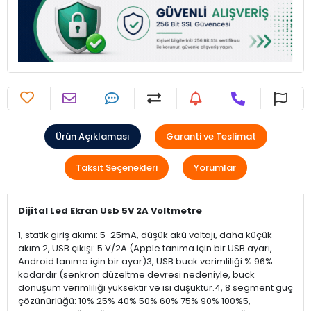
Ürün Açıklaması
Garanti ve Teslimat
Taksit Seçenekleri
Yorumlar
Dijital Led Ekran Usb 5V 2A Voltmetre
1, statik giriş akımı: 5-25mA, düşük akü voltajı, daha küçük
akım.2, USB çıkışı: 5 V/2A (Apple tanıma için bir USB ayarı,
Android tanıma için bir ayar)3, USB buck verimliliği % 96%
kadardır (senkron düzeltme devresi nedeniyle, buck
dönüşüm verimliliği yüksektir ve ısı düşüktür.4, 8 segment güç
çözünürlüğü: 10% 25% 40% 50% 60% 75% 90% 100%5,