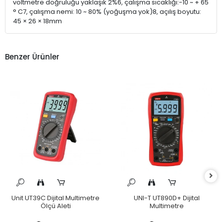
voltmetre doğruluğu yaklaşık 2%6, çalışma sıcaklığı:-10 ~ + 65
° C7, çalışma nemi: 10 ~ 80% (yoğuşma yok)8, açılış boyutu:
45 × 26 × 18mm
Benzer Ürünler
Unit UT39C Dijital Multimetre
UNI-T UT890D+ Dijital
Ölçü Aleti
Multimetre