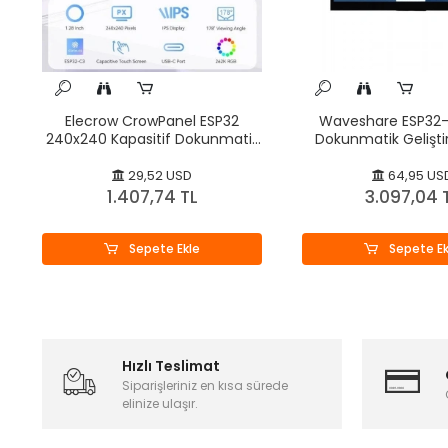
Elecrow CrowPanel ESP32
Waveshare ESP32-
240x240 Kapasitif Dokunmatik
Dokunmatik Gelişti
Ekran
29,52 USD
64,95 US
1.407,74 TL
3.097,04 
Sepete Ekle
Sepete Ek
Hızlı Teslimat
Siparişleriniz en kısa sürede
elinize ulaşır.