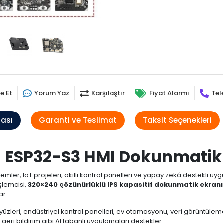
e Et
Yorum Yaz
Karşılaştır
Fiyat Alarmı
Tel
ması
Garanti ve Teslimat
Taksit Seçenekleri
" ESP32-S3 HMI Dokunmatik
temler, IoT projeleri, akıllı kontrol panelleri ve yapay zekâ destekli u
şlemcisi,
320×240 çözünürlüklü IPS kapasitif dokunmatik ekranı
ar.
yüzleri, endüstriyel kontrol panelleri, ev otomasyonu, veri görüntüleme s
eri bildirim gibi AI tabanlı uygulamaları destekler.