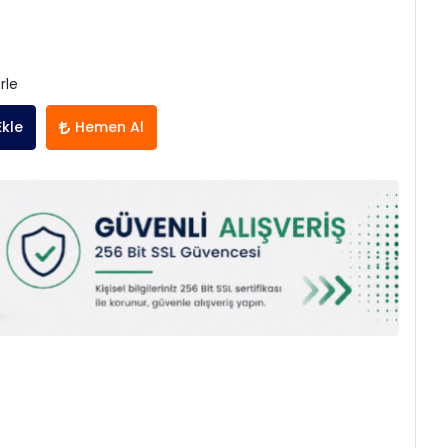
rle
Ekle
Hemen Al