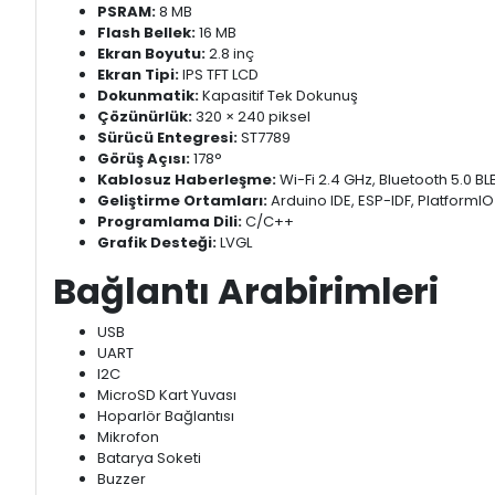
PSRAM:
8 MB
Flash Bellek:
16 MB
Ekran Boyutu:
2.8 inç
Ekran Tipi:
IPS TFT LCD
Dokunmatik:
Kapasitif Tek Dokunuş
Çözünürlük:
320 × 240 piksel
Sürücü Entegresi:
ST7789
Görüş Açısı:
178°
Kablosuz Haberleşme:
Wi-Fi 2.4 GHz, Bluetooth 5.0 BL
Geliştirme Ortamları:
Arduino IDE, ESP-IDF, PlatformIO
Programlama Dili:
C/C++
Grafik Desteği:
LVGL
Bağlantı Arabirimleri
USB
UART
I2C
MicroSD Kart Yuvası
Hoparlör Bağlantısı
Mikrofon
Batarya Soketi
Buzzer