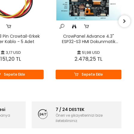
3 Pin Crowtail-Erkek
CrowPanel Advance 4.3"
r Kablo - 5 Adet
ESP32-S3 HMI Dokunmatik
Ekranlı (480x272)
3,17 USD
51,98 USD
151,20 TL
2.478,25 TL
Sepete Ekle
Sepete Ekle
esi
7 / 24 DESTEK
panya
Öneri ve şikayetlerinizi bize
iletebilirsiniz.