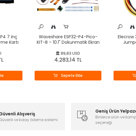
P4 7 inç
Waveshare ESP32-P4-Pico-
Elecrow 
rme Kartı
KIT-B – 10.1" Dokunmatik Ekran
Jumpe
D
89,83 USD
TL
4.283,14 TL
le
Sepete Ekle
Geniş Ürün Yelpaz
Güvenli Alışveriş
Binlerce ürün ve kam
Güvenli ve kolay ödeme sistemi
seçeneği