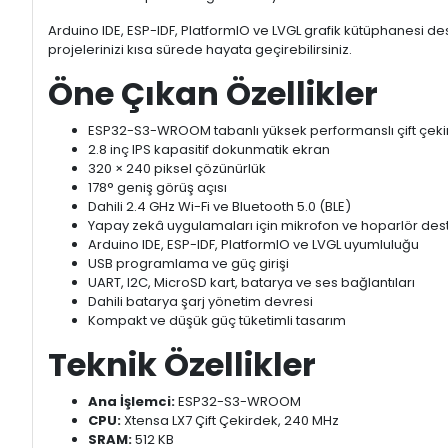
Arduino IDE, ESP-IDF, PlatformIO ve LVGL grafik kütüphanesi d
projelerinizi kısa sürede hayata geçirebilirsiniz.
Öne Çıkan Özellikler
ESP32-S3-WROOM tabanlı yüksek performanslı çift çekir
2.8 inç IPS kapasitif dokunmatik ekran
320 × 240 piksel çözünürlük
178° geniş görüş açısı
Dahili 2.4 GHz Wi-Fi ve Bluetooth 5.0 (BLE)
Yapay zekâ uygulamaları için mikrofon ve hoparlör des
Arduino IDE, ESP-IDF, PlatformIO ve LVGL uyumluluğu
USB programlama ve güç girişi
UART, I2C, MicroSD kart, batarya ve ses bağlantıları
Dahili batarya şarj yönetim devresi
Kompakt ve düşük güç tüketimli tasarım
Teknik Özellikler
Ana İşlemci:
ESP32-S3-WROOM
CPU:
Xtensa LX7 Çift Çekirdek, 240 MHz
SRAM:
512 KB