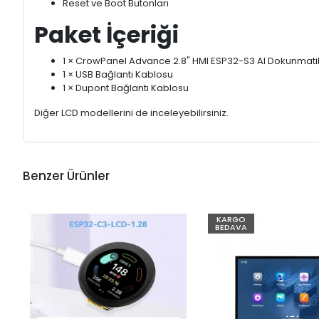
Reset ve Boot Butonları
Paket İçeriği
1 × CrowPanel Advance 2.8" HMI ESP32-S3 AI Dokunmatik
1 × USB Bağlantı Kablosu
1 × Dupont Bağlantı Kablosu
Diğer LCD modellerini de inceleyebilirsiniz.
Benzer Ürünler
KARGO
BEDAVA