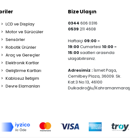
riler
Bize Ulaşın
0344
606 0316
LCD ve Display
0539
211 4608
Motor ve Sürücüler
Sensörler
Haftaiçi
09:00 -
19:00
Cumartesi
10:00 -
Robotik Ürünler
15:00
saatleri arasında
Araç ve Gereçler
ulaşabilirsiniz.
Elektronik Kartlar
Adresimiz :
İsmet Paşa,
Geliştirme Kartları
Cemilbey Plaza, 36009. Sk.
Kablosuz İletişim
Kat:3 No:13, 46100
Devre Elamanları
Dulkadiroğlu/Kahramanmaraş