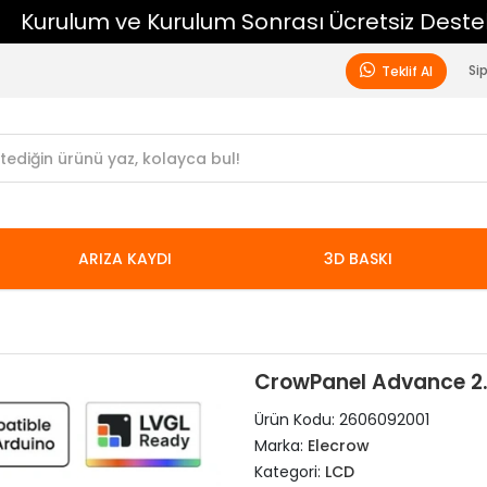
Kurulum ve Kurulum Sonrası Ücretsiz Destek
Si
Teklif Al
ARIZA KAYDI
3D BASKI
CrowPanel Advance 2.
Ürün Kodu:
2606092001
Marka:
Elecrow
Kategori:
LCD