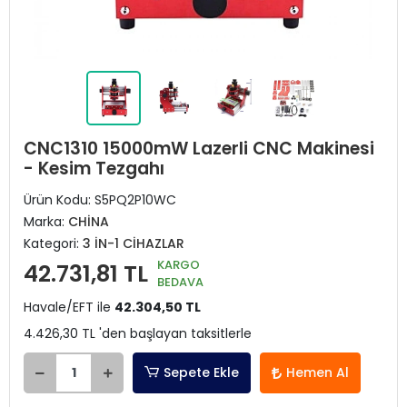
CNC1310 15000mW Lazerli CNC Makinesi
- Kesim Tezgahı
Ürün Kodu:
S5PQ2P10WC
Marka:
CHİNA
Kategori:
3 İN-1 CİHAZLAR
KARGO
42.731,81 TL
BEDAVA
Havale/EFT ile
42.304,50 TL
4.426,30 TL 'den başlayan taksitlerle
Sepete Ekle
Hemen Al