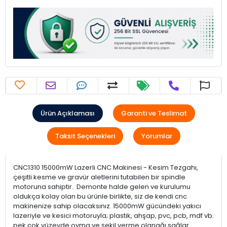
Ürün Açıklaması
Garanti ve Teslimat
Taksit Seçenekleri
Yorumlar
CNC1310 15000mW Lazerli CNC Makinesi - Kesim Tezgahı,
çeşitli kesme ve gravür aletlerini tutabilen bir spindle
motoruna sahiptir. Demonte halde gelen ve kurulumu
oldukça kolay olan bu ürünle birlikte, siz de kendi cnc
makinenize sahip olacaksınız. 15000mW gücündeki yakıcı
lazeriyle ve kesici motoruyla; plastik, ahşap, pvc, pcb, mdf vb.
pek çok yüzeyde oyma ve şekil verme olanağı sağlar.