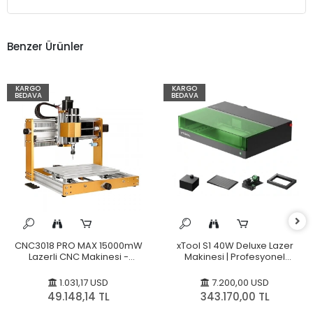
Benzer Ürünler
KARGO
KARGO
BEDAVA
BEDAVA
CNC3018 PRO MAX 15000mW
xTool S1 40W Deluxe Lazer
Lazerli CNC Makinesi -
Makinesi | Profesyonel
Kesim Tezgahı
Kesim & Gravür
1.031,17 USD
7.200,00 USD
49.148,14 TL
343.170,00 TL