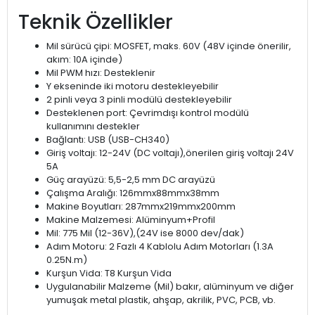
Teknik Özellikler
Mil sürücü çipi: MOSFET, maks. 60V (48V içinde önerilir,
akım: 10A içinde)
Mil PWM hızı: Desteklenir
Y ekseninde iki motoru destekleyebilir
2 pinli veya 3 pinli modülü destekleyebilir
Desteklenen port: Çevrimdışı kontrol modülü
kullanımını destekler
Bağlantı: USB (USB-CH340)
Giriş voltajı: 12-24V (DC voltajı),önerilen giriş voltajı 24V
5A
Güç arayüzü: 5,5-2,5 mm DC arayüzü
Çalışma Aralığı: 126mmx88mmx38mm
Makine Boyutları: 287mmx219mmx200mm
Makine Malzemesi: Alüminyum+Profil
Mil: 775 Mil (12-36V),(24V ise 8000 dev/dak)
Adım Motoru: 2 Fazlı 4 Kablolu Adım Motorları (1.3A
0.25N.m)
Kurşun Vida: T8 Kurşun Vida
Uygulanabilir Malzeme (Mil) bakır, alüminyum ve diğer
yumuşak metal plastik, ahşap, akrilik, PVC, PCB, vb.