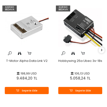
KARGO
KARGO
BEDAVA
BEDAVA
T-Motor Alpha Data Link V2
Hobbywing 25a Ubec 3s-18s
198,99 USD
106,13 USD
9.484,20 TL
5.058,24 TL
Sepete Ekle
Sepete Ekle