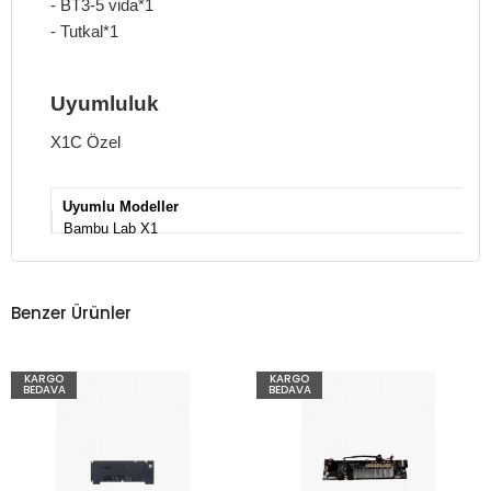
-
BT3-5 vida*1
-
Tutkal*1
Uyumluluk
X1C Özel
Uyumlu Modeller
Bambu Lab X1
Benzer Ürünler
KARGO
KARGO
BEDAVA
BEDAVA