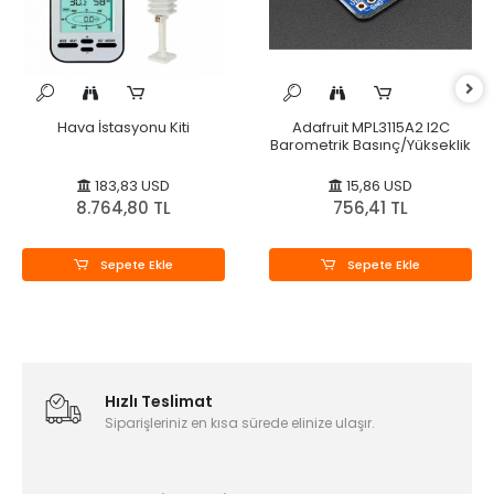
Hava İstasyonu Kiti
Adafruit MPL3115A2 I2C
Barometrik Basınç/Yükseklik
183,83 USD
15,86 USD
8.764,80 TL
756,41 TL
Sepete Ekle
Sepete Ekle
Hızlı Teslimat
Siparişleriniz en kısa sürede elinize ulaşır.