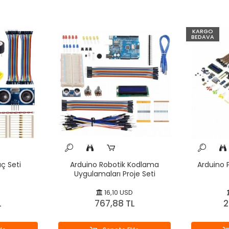
KARGO
BEDAVA
ç Seti
Arduino Robotik Kodlama
Arduino P
Uygulamaları Proje Seti
16,10 USD
L
767,88 TL
2