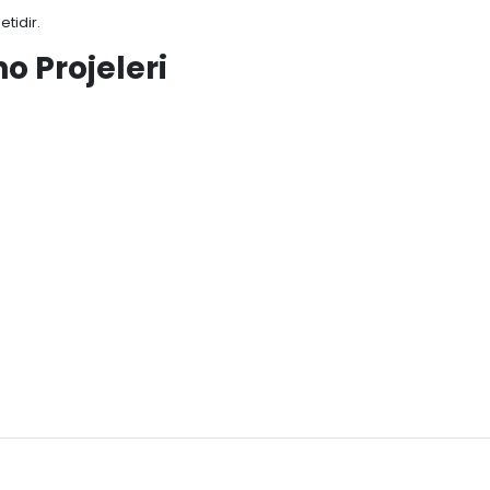
tidir.
no
Projeleri