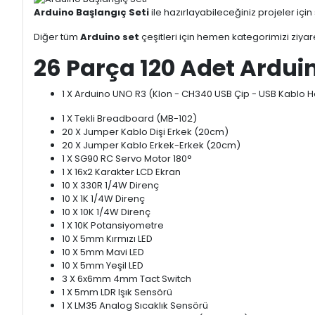
Arduino Başlangıç Seti
ile hazırlayabileceğiniz projeler içi
Diğer tüm
Arduino set
çeşitleri için hemen kategorimizi ziyare
26 Parça 120 Adet Arduin
1 X Arduino UNO R3 (Klon - CH340 USB Çip - USB Kablo 
1 X Tekli Breadboard (MB-102)
20 X Jumper Kablo Dişi Erkek (20cm)
20 X Jumper Kablo Erkek-Erkek (20cm)
1 X SG90 RC Servo Motor 180°
1 X 16x2 Karakter LCD Ekran
10 X 330R 1/4W Direnç
10 X 1K 1/4W Direnç
10 X 10K 1/4W Direnç
1 X 10K Potansiyometre
10 X 5mm Kırmızı LED
10 X 5mm Mavi LED
10 X 5mm Yeşil LED
3 X 6x6mm 4mm Tact Switch
1 X 5mm LDR Işık Sensörü
1 X LM35 Analog Sıcaklık Sensörü