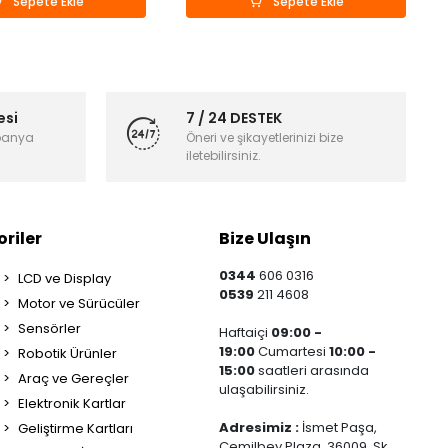
Sepete Ekle
Sepete Ekle
esi
7 / 24 DESTEK
panya
Öneri ve şikayetlerinizi bize
iletebilirsiniz.
riler
Bize Ulaşın
0344
606 0316
LCD ve Display
0539
211 4608
Motor ve Sürücüler
Sensörler
Haftaiçi
09:00 -
19:00
Cumartesi
10:00 -
Robotik Ürünler
15:00
saatleri arasında
Araç ve Gereçler
ulaşabilirsiniz.
Elektronik Kartlar
Adresimiz :
İsmet Paşa,
Geliştirme Kartları
Cemilbey Plaza, 36009. Sk.