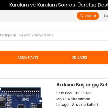
Kurulum ve Kurulum Sonrası Ücretsiz Destek
Si
Teklif Al
ARIZA KAYDI
3D BASKI
Arduino Başlangıç Set
Ürün Kodu:
1601010221
Marka:
Robocombo
Kategori:
Arduino Setleri