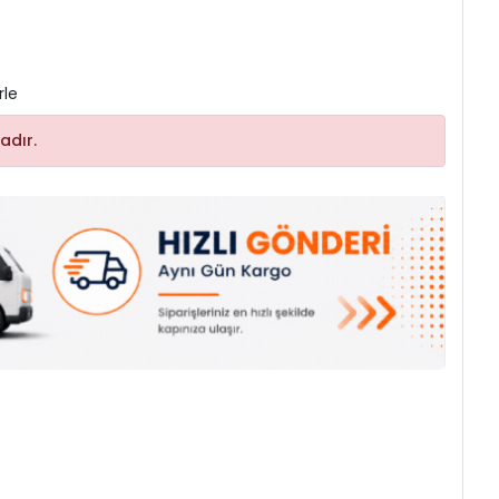
rle
adır.