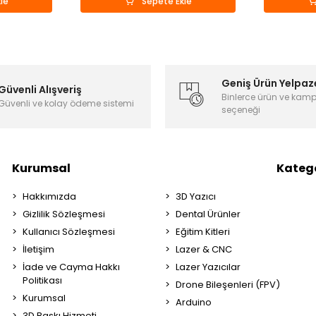
le
Sepete Ekle
Geniş Ürün Yelpaz
Güvenli Alışveriş
Binlerce ürün ve kam
Güvenli ve kolay ödeme sistemi
seçeneği
Kurumsal
Katego
Hakkımızda
3D Yazıcı
Gizlilik Sözleşmesi
Dental Ürünler
Kullanıcı Sözleşmesi
Eğitim Kitleri
İletişim
Lazer & CNC
İade ve Cayma Hakkı
Lazer Yazıcılar
Politikası
Drone Bileşenleri (FPV)
Kurumsal
Arduino
3D Baskı Hizmeti