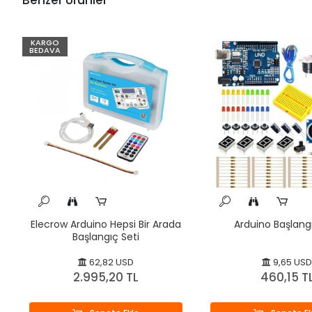
KARGO
BEDAVA
Elecrow Arduino Hepsi Bir Arada
Arduino Başlangı
Başlangıç Seti
62,82 USD
9,65 USD
2.995,20 TL
460,15 T