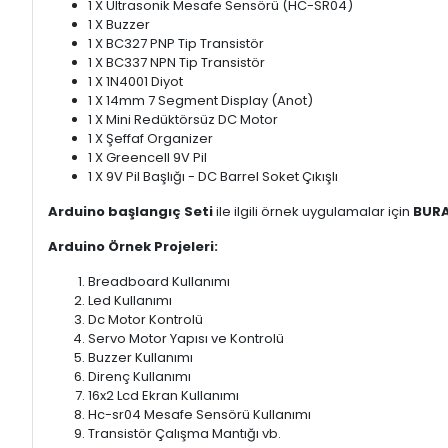
1 X Ultrasonik Mesafe Sensörü (HC-SR04)
1 X Buzzer
1 X BC327 PNP Tip Transistör
1 X BC337 NPN Tip Transistör
1 X 1N4001 Diyot
1 X 14mm 7 Segment Display (Anot)
1 X Mini Redüktörsüz DC Motor
1 X Şeffaf Organizer
1 X Greencell 9V Pil
1 X 9V Pil Başlığı - DC Barrel Soket Çıkışlı
Arduino başlangıç Seti
ile ilgili örnek uygulamalar için
BURA
Arduino Örnek Projeleri:
Breadboard Kullanımı
Led Kullanımı
Dc Motor Kontrolü
Servo Motor Yapısı ve Kontrolü
Buzzer Kullanımı
Direnç Kullanımı
16x2 Lcd Ekran Kullanımı
Hc-sr04 Mesafe Sensörü Kullanımı
Transistör Çalışma Mantığı vb.