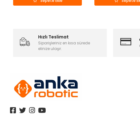
Sepete Ekle
Sepete Ek
Hızlı Teslimat
Siparişleriniz en kısa sürede
elinize ulaşır.