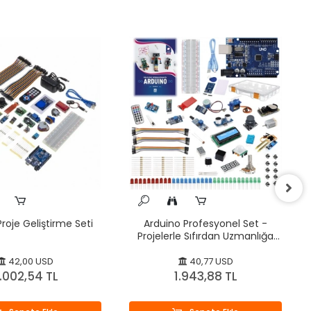
roje Geliştirme Seti
Arduino Profesyonel Set -
Projelerle Sıfırdan Uzmanlığa
(Kitaplı)
42,00 USD
40,77 USD
.002,54 TL
1.943,88 TL