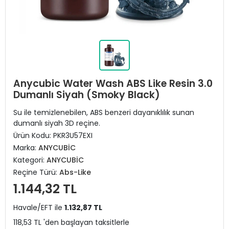
Anycubic Water Wash ABS Like Resin 3.0
Dumanlı Siyah (Smoky Black)
Su ile temizlenebilen, ABS benzeri dayanıklılık sunan
dumanlı siyah 3D reçine.
Ürün Kodu:
PKR3U57EXI
Marka:
ANYCUBİC
Kategori:
ANYCUBİC
Reçine Türü:
Abs-Like
1.144,32 TL
Havale/EFT ile
1.132,87 TL
118,53 TL 'den başlayan taksitlerle