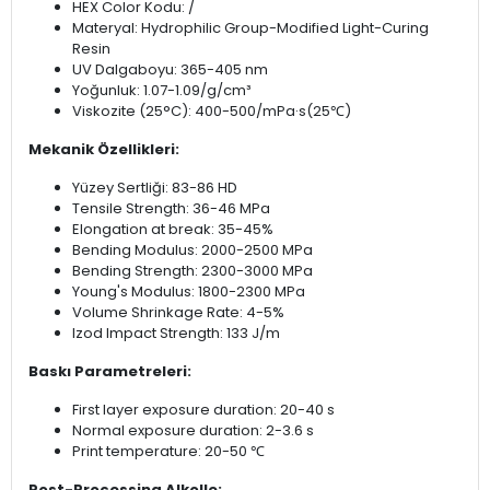
HEX Color Kodu: /
Materyal: Hydrophilic Group-Modified Light-Curing
Resin
UV Dalgaboyu: 365-405 nm
Yoğunluk: 1.07-1.09/g/cm³
Viskozite (25°C): 400-500/mPa·s(25℃)
Mekanik Özellikleri:
Yüzey Sertliği: 83-86 HD
Tensile Strength: 36-46 MPa
Elongation at break: 35-45%
Bending Modulus: 2000-2500 MPa
Bending Strength: 2300-3000 MPa
Young's Modulus: 1800-2300 MPa
Volume Shrinkage Rate: 4-5%
Izod Impact Strength: 133 J/m
Baskı Parametreleri:
First layer exposure duration: 20-40 s
Normal exposure duration: 2-3.6 s
Print temperature: 20-50 ℃
Post-Processing Alkolle: