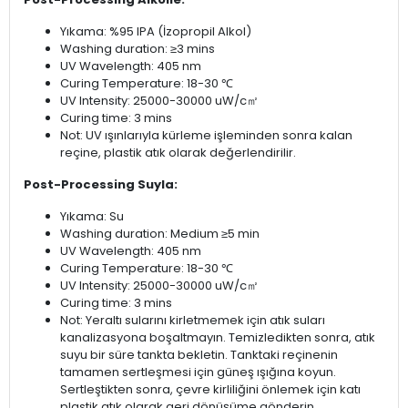
Yıkama: %95 IPA (İzopropil Alkol)
Washing duration: ≥3 mins
UV Wavelength: 405 nm
Curing Temperature: 18-30 ℃
UV Intensity: 25000-30000 uW/c㎡
Curing time: 3 mins
Not: UV ışınlarıyla kürleme işleminden sonra kalan
reçine, plastik atık olarak değerlendirilir.
Post-Processing Suyla:
Yıkama: Su
Washing duration: Medium ≥5 min
UV Wavelength: 405 nm
Curing Temperature: 18-30 ℃
UV Intensity: 25000-30000 uW/c㎡
Curing time: 3 mins
Not: Yeraltı sularını kirletmemek için atık suları
kanalizasyona boşaltmayın. Temizledikten sonra, atık
suyu bir süre tankta bekletin. Tanktaki reçinenin
tamamen sertleşmesi için güneş ışığına koyun.
Sertleştikten sonra, çevre kirliliğini önlemek için katı
plastik atık olarak geri dönüşüme gönderin.