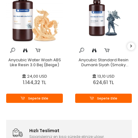
Anycubic Water Wash ABS
Anycubic Standard Resin
Like Resin 3.0 Bej (Beige)
Dumanlı Siyah (Smoky
Black)
24,00 USD
13,10 USD
1.144,32 TL
624,61 TL
Sepete Ekle
Sepete Ekle
Hızlı Teslimat
Siparişleriniz en kısa sürede elinize ulaşır.