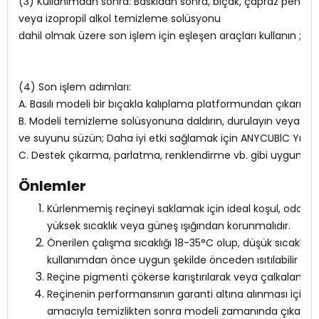
(3) Kullanımdan sonra: Baskıdan sonra, bıçak, çapraz
pense, 
veya izopropil alkol temizleme solüsyonu
dahil olmak üzere son işlem için eşleşen araçları kullanın ;
(4) Son işlem adımları:
A. Basılı modeli bir bıçakla kalıplama platformundan çıkarın;
B. Modeli temizleme solüsyonuna daldırın, durulayın veya ultr
ve suyunu süzün; Daha iyi etki sağlamak için ANYCUBlC Yıkam
C. Destek çıkarma, parlatma, renklendirme vb. gibi uygun iş
Önlemler
Kürlenmemiş reçineyi saklamak için ideal koşul, oda sıcak
yüksek sıcaklık veya güneş ışığından korunmalıdır.
Önerilen çalışma sıcaklığı 18-35°C olup, düşük sıcaklık 
kullanımdan önce uygun şekilde önceden ısıtılabilir (en
Reçine pigmenti çökerse karıştırılarak veya çalkalanarak k
Reçinenin performansının garanti altına alınması için
amacıyla temizlikten sonra modeli zamanında çıkarın.