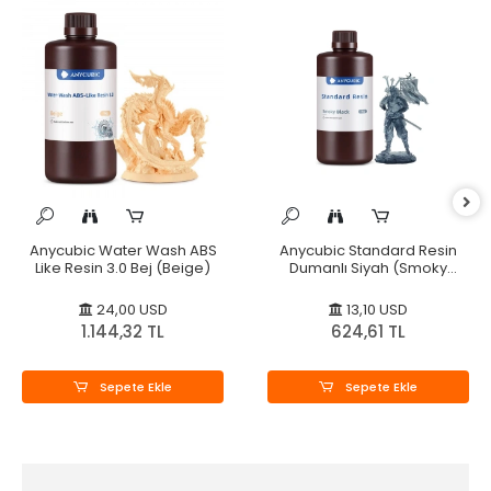
Anycubic Water Wash ABS
Anycubic Standard Resin
Like Resin 3.0 Bej (Beige)
Dumanlı Siyah (Smoky
Black)
24,00 USD
13,10 USD
1.144,32 TL
624,61 TL
Sepete Ekle
Sepete Ekle