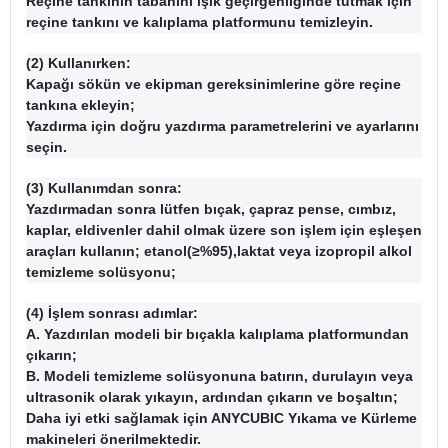
Reçine tankının tabanını ışık geçirgenliğinde tutmak için
reçine tankını ve kalıplama platformunu temizleyin.
(2) Kullanırken:
Kapağı sökün ve ekipman gereksinimlerine göre reçine
tankına ekleyin;
Yazdırma için doğru yazdırma parametrelerini ve ayarlarını
seçin.
(3) Kullanımdan sonra:
Yazdırmadan sonra lütfen bıçak, çapraz pense, cımbız,
kaplar, eldivenler dahil olmak üzere son işlem için eşleşen
araçları kullanın; etanol(≥%95),laktat veya izopropil alkol
temizleme solüsyonu;
(4) İşlem sonrası adımlar:
A. Yazdırılan modeli bir bıçakla kalıplama platformundan
çıkarın;
B. Modeli temizleme solüsyonuna batırın, durulayın veya
ultrasonik olarak yıkayın, ardından çıkarın ve boşaltın;
Daha iyi etki sağlamak için ANYCUBIC Yıkama ve Kürleme
makineleri önerilmektedir.