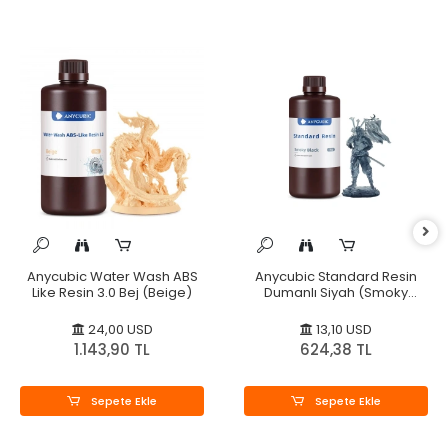
Anycubic Water Wash ABS
Anycubic Standard Resin
Like Resin 3.0 Bej (Beige)
Dumanlı Siyah (Smoky
Black)
24,00 USD
13,10 USD
1.143,90 TL
624,38 TL
Sepete Ekle
Sepete Ekle