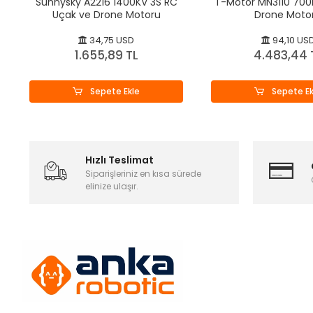
Sunnysky A2216 1400KV 3S RC
T-Motor MN3110 700K
Uçak ve Drone Motoru
Drone Moto
34,75 USD
94,10 US
1.655,89 TL
4.483,44 
Sepete Ekle
Sepete Ek
Hızlı Teslimat
Siparişleriniz en kısa sürede
elinize ulaşır.