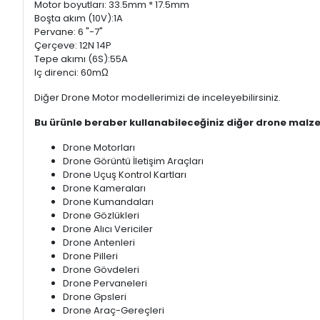
Motor boyutları: 33.5mm * 17.5mm
Boşta akım (10V):1A
Pervane: 6 "-7"
Çerçeve: 12N 14P
Tepe akımı (6S):55A
Iç direnci: 60mΩ
Diğer Drone Motor modellerimizi de inceleyebilirsiniz.
Bu ürünle beraber kullanabileceğiniz diğer drone malze
Drone Motorları
Drone Görüntü İletişim Araçları
Drone Uçuş Kontrol Kartları
Drone Kameraları
Drone Kumandaları
Drone Gözlükleri
Drone Alıcı Vericiler
Drone Antenleri
Drone Pilleri
Drone Gövdeleri
Drone Pervaneleri
Drone Gpsleri
Drone Araç-Gereçleri