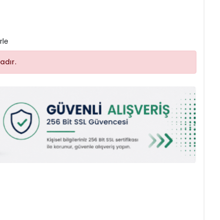
rle
adır.