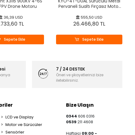
ght X3115 900KV 4-6S
KYO-4T-DUAL Sürücülü Metal
 FPV Drone Motoru
Pervaneli Sualtı Fırçasız Motor
Çifti
36,39 USD
555,50 USD
.733,60 TL
26.466,80 TL
Sepete Ekle
Sepete Ekle
esi
7 / 24 DESTEK
panya
Öneri ve şikayetlerinizi bize
iletebilirsiniz.
riler
Bize Ulaşın
0344
606 0316
LCD ve Display
0539
211 4608
Motor ve Sürücüler
Sensörler
Haftaiçi
09:00 -