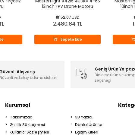
V Fırçasız
Masterflight X4215 400KV 4-6S
Masterfli
ru
13inch FPV Drone Motoru
10inch
D
52,07 USD
TL
2.480,84 TL
1
le
Sepete Ekle
Geniş Ürün Yelpaz
Güvenli Alışveriş
Binlerce ürün ve kam
Güvenli ve kolay ödeme sistemi
seçeneği
Kurumsal
Katego
Hakkımızda
3D Yazıcı
Gizlilik Sözleşmesi
Dental Ürünler
Kullanıcı Sözleşmesi
Eğitim Kitleri