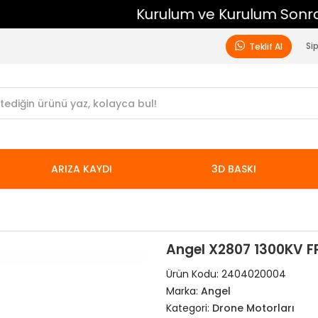
Kurulum ve Kurulum Sonrası Ücretsiz Destek
Si
Teklif Al
ARIZA KAYDI
3D BASKI
Angel X2807 1300KV FP
Ürün Kodu:
2404020004
Marka:
Angel
Kategori:
Drone Motorları