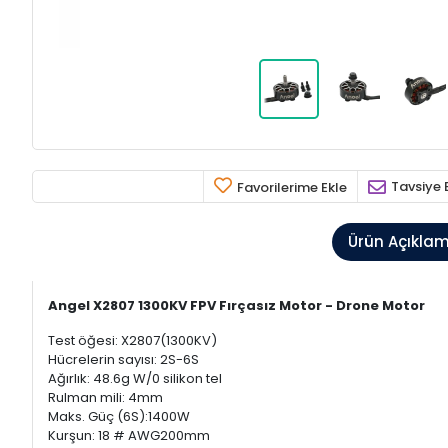
Tavsiye 
Favorilerime Ekle
Ürün Açıkla
Angel X2807 1300KV FPV Fırçasız Motor - Drone Motor
Test öğesi: X2807(1300KV)
Hücrelerin sayısı: 2S-6S
Ağırlık: 48.6g W/0 silikon tel
Rulman mili: 4mm
Maks. Güç (6S):1400W
Kurşun: 18 # AWG200mm