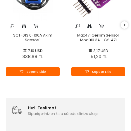
SCT-013 0-100A Akım
Max471 Gerilim Sensör
Sensörü
Modülü 3A - GY-471
7,10 USD
3,17 USD
338,69 TL
151,20 TL
Sepete Ekle
Sepete Ekle
Hızlı Teslimat
Siparişleriniz en kısa sürede elinize ulaşır.