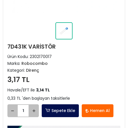
7D431K VARİSTÖR
Ürün Kodu:
2302170017
Marka:
Robocombo
Kategori:
Direnç
3,17 TL
Havale/EFT ile
3,14 TL
0,33 TL 'den başlayan taksitlerle
Sepete Ekle
Hemen Al