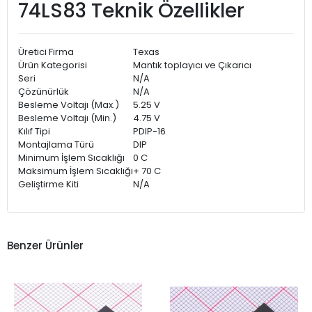
74LS83 Teknik Özellikler
Üretici Firma
Texas
Ürün Kategorisi
Mantık toplayıcı ve Çıkarıcı
Seri
N/A
Çözünürlük
N/A
Besleme Voltajı (Max.)
5.25 V
Besleme Voltajı (Min.)
4.75 V
Kılıf Tipi
PDIP-16
Montajlama Türü
DIP
Minimum İşlem Sıcaklığı
0 C
Maksimum İşlem Sıcaklığı
+ 70 C
Geliştirme Kiti
N/A
Benzer Ürünler