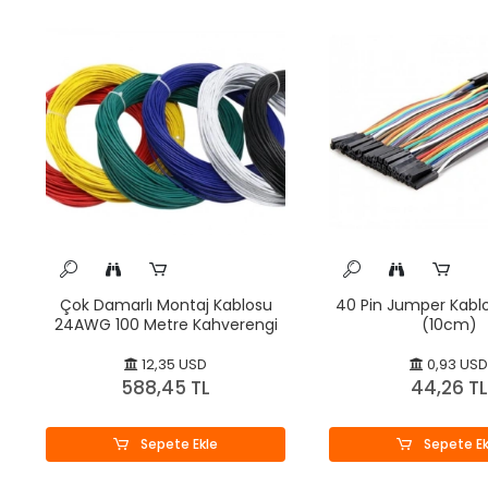
Çok Damarlı Montaj Kablosu
40 Pin Jumper Kablo 
24AWG 100 Metre Kahverengi
(10cm)
12,35 USD
0,93 USD
588,45 TL
44,26 TL
Sepete Ekle
Sepete Ek