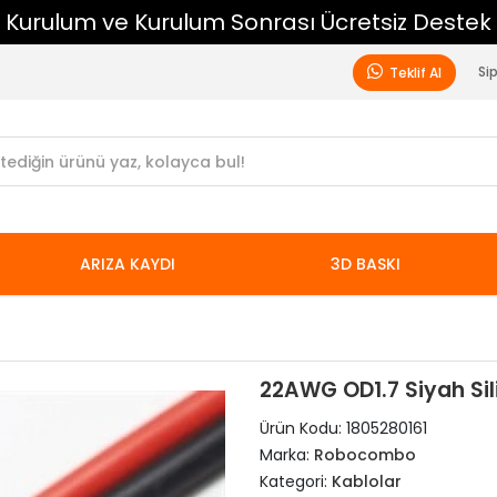
2000 ₺ Üzeri Ücretsiz Kargo
Si
Teklif Al
ARIZA KAYDI
3D BASKI
22AWG OD1.7 Siyah Sil
Ürün Kodu:
1805280161
Marka:
Robocombo
Kategori:
Kablolar