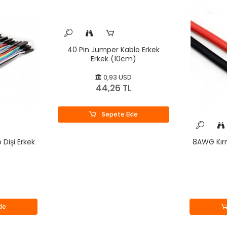
40 Pin Jumper Kablo Erkek
Erkek (10cm)
0,93 USD
44,26 TL
Sepete Ekle
Dişi Erkek
8AWG Kırm
le