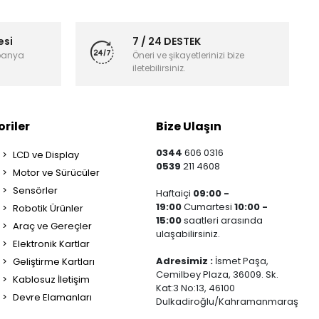
esi
7 / 24 DESTEK
panya
Öneri ve şikayetlerinizi bize
iletebilirsiniz.
riler
Bize Ulaşın
0344
606 0316
LCD ve Display
0539
211 4608
Motor ve Sürücüler
Sensörler
Haftaiçi
09:00 -
19:00
Cumartesi
10:00 -
Robotik Ürünler
15:00
saatleri arasında
Araç ve Gereçler
ulaşabilirsiniz.
Elektronik Kartlar
Adresimiz :
İsmet Paşa,
Geliştirme Kartları
Cemilbey Plaza, 36009. Sk.
Kablosuz İletişim
Kat:3 No:13, 46100
Devre Elamanları
Dulkadiroğlu/Kahramanmaraş