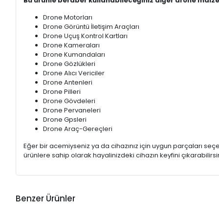
Bu ürünle beraber kullanabileceğiniz diğer drone malze
Drone Motorları
Drone Görüntü İletişim Araçları
Drone Uçuş Kontrol Kartları
Drone Kameraları
Drone Kumandaları
Drone Gözlükleri
Drone Alıcı Vericiler
Drone Antenleri
Drone Pilleri
Drone Gövdeleri
Drone Pervaneleri
Drone Gpsleri
Drone Araç-Gereçleri
Eğer bir acemiyseniz ya da cihazınız için uygun parçaları s
ürünlere sahip olarak hayalinizdeki cihazın keyfini çıkarabilirsin
Benzer Ürünler