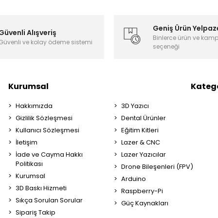
Geniş Ürün Yelpaz
Güvenli Alışveriş
Binlerce ürün ve kam
Güvenli ve kolay ödeme sistemi
seçeneği
Kurumsal
Katego
Hakkımızda
3D Yazıcı
Gizlilik Sözleşmesi
Dental Ürünler
Kullanıcı Sözleşmesi
Eğitim Kitleri
İletişim
Lazer & CNC
İade ve Cayma Hakkı
Lazer Yazıcılar
Politikası
Drone Bileşenleri (FPV)
Kurumsal
Arduino
3D Baskı Hizmeti
Raspberry-Pi
Sıkça Sorulan Sorular
Güç Kaynakları
Sipariş Takip