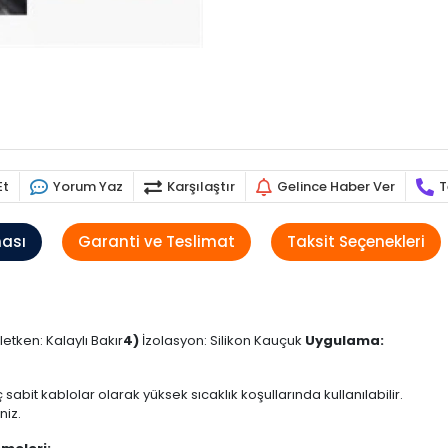
Et
Yorum Yaz
Karşılaştır
Gelince Haber Ver
T
ması
Garanti ve Teslimat
Taksit Seçenekleri
İletken: Kalaylı Bakır
4)
İzolasyon: Silikon Kauçuk
Uygulama:
 sabit kablolar olarak yüksek sıcaklık koşullarında kullanılabilir.
niz.