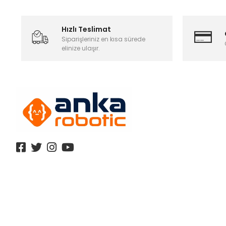
Hızlı Teslimat
Siparişleriniz en kısa sürede
elinize ulaşır.