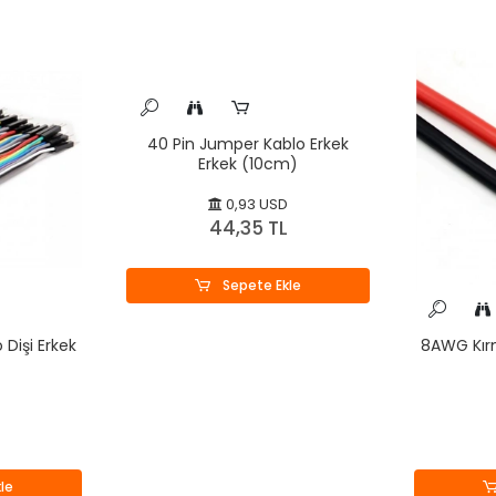
40 Pin Jumper Kablo Erkek
Erkek (10cm)
0,93 USD
44,35 TL
Sepete Ekle
Dişi Erkek
8AWG Kırm
le