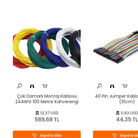
Çok Damarlı Montaj Kablosu
40 Pin Jumper Kablo 
24AWG 100 Metre Kahverengi
(10cm)
12,37 USD
0,93 USD
589,68 TL
44,35 TL
Sepete Ekle
Sepete Ek