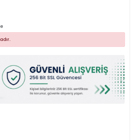
le
adır.