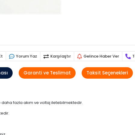
Et
Yorum Yaz
Karşılaştır
Gelince Haber Ver
T
ması
Garanti ve Teslimat
Taksit Seçenekleri
aha fazla akım ve voltaj iletebilmektedir.
edir.
niz.