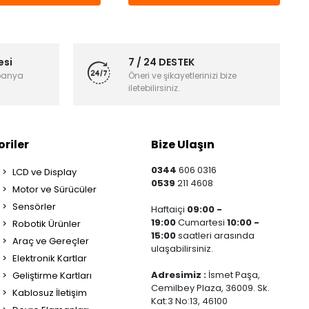
esi
7 / 24 DESTEK
panya
Öneri ve şikayetlerinizi bize
iletebilirsiniz.
riler
Bize Ulaşın
0344
606 0316
LCD ve Display
0539
211 4608
Motor ve Sürücüler
Sensörler
Haftaiçi
09:00 -
19:00
Cumartesi
10:00 -
Robotik Ürünler
15:00
saatleri arasında
Araç ve Gereçler
ulaşabilirsiniz.
Elektronik Kartlar
Adresimiz :
İsmet Paşa,
Geliştirme Kartları
Cemilbey Plaza, 36009. Sk.
Kablosuz İletişim
Kat:3 No:13, 46100