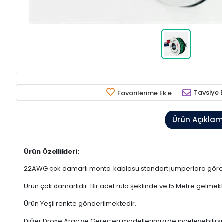
Tavsiye 
Favorilerime Ekle
Ürün Açıkla
Ürün Özellikleri:
22AWG çok damarlı montaj kablosu standart jumperlara göre d
Ürün çok damarlıdır. Bir adet rulo şeklinde ve 15 Metre gelmekt
Ürün Yeşil renkte gönderilmektedir.
Diğer Drone Araç ve Gereçleri modellerimizi de inceleyebilirsi