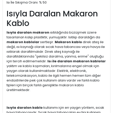
Isı İle Sıkışma Oranı: % 50
Isıyla Daralan Makaron
Kablo
Isıyla daralan makaron
ısıtıldığında büzüşmek üzere
tasarlanan kalıp plastiktir, yumuşaktır. Isıtılıp daraldığın da
makaron kablolar
sertleşir.
Makaron kablo
direk ateş ile
değil, ısı kaynağı olarak sıcak hava tabancası veya havya ile
ısıtılarak daraltılmalıdır. Direk ateş kaynağı ile
daraltıldıklarında "şekilsiz daralma, yanma, erime" oluştuğu
için tercih edilmemelidir.
Isı ile daralan makaron kablolar
yalıtım ve kablo kopmaları, kırılmalarına engel olmak için
yaygın olarak kullanılmaktadır. Elektrik, elektronik,
telekomünikasyon, kablo ile ilgili hemen hemen tüm diğer
endüstrilerde pek çok kullanım alanı vardır ve farklı kablo
tipleri için birçok farklı genişlikte makaron kablo
üretilmektedir.
Isıyla daralon kablo
kullanımı için en yaygın yöntem, sıcak
hava tabancasıdır. Sıcak hava tabancaları ev tipi kullanım