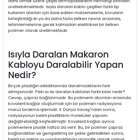
dahil olmak üzere çeşitli termoplastiklerin herhangi birinden
üretilebilmektedir. Isıyla daralan kablo çeşitleri farklı tip
kullanım alanları için ilave edilen malzemelerle, boruların
birleştirildiği iki ya da daha fazla iletken nesne arasında,
lehimlemelerine gerek kalmadan elektriksel bir iletken
polimer olarak üretilmektedir.
Isıyla Daralan Makaron
Kabloyu Daralabilir Yapan
Nedir?
Birçok plastiğin ısıtıldıklarında daralmadıklarını fark
etmişsinizdir. Peki ısı ile daralan kabloları farklı kılan nedir?
Cevap, çapraz bağlanmadır. Bu polimerin atomları arasında
kovalent bağlar oluşturmak için bir polimeri radyasyona
maruz bırakma işlemidir. II. Dünya Savaşı'ndan sonra,
radyasyonun belirli plastiklerin moleküler yapısını
değiştirebildiği keşfedilmiştir. Kovalent bağlar ayrıca
polimerlere plastik hafıza da verir. Bu, bir polimer çapraz
bağlandıktan ve genişletilmiş bir şekle getirildikten sonra,
belirli bir miktar ısı uygulandığında otomatik olarak orijinal