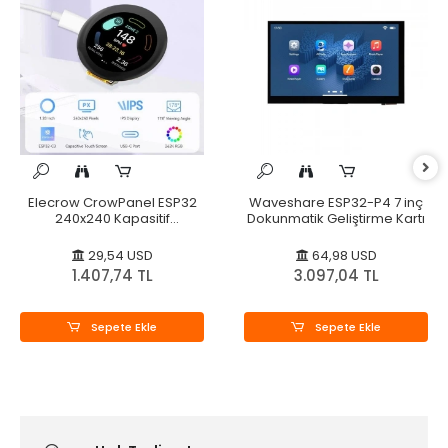
Elecrow CrowPanel ESP32
Waveshare ESP32-P4 7 inç
240x240 Kapasitif
Dokunmatik Geliştirme Kartı
Dokunmatik Ekran
29,54 USD
64,98 USD
1.407,74 TL
3.097,04 TL
Sepete Ekle
Sepete Ekle