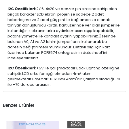
I2C Özellikleri:
2x16, 4x20 ve benzer pin sırasına sahip olan
birçok karakter LCD ekranı projenize sadece 2 adet
haberleşme ve 2 adet güç pini ile bağlamanıza olanak
tanıyan dönüştürücü karttır. Kart üzerinde yer alan jumper ile
kullandığınız ekranın arka aydınlatmasını açıp kapatabilir,
potansiyometre ile kontrast ayarını yapabilirsiniz.Üzerinde
bulunan A0, A1 ve A2 lehim jumper'larını kullanarak bu
adresin değiştirilmesi mümkündür. Detaylı bilgi için kart
üzerinde bulunan PCF8574 entegresinin datasheet'ini
inceleyebilirsiniz.
I2C Özellikleri:
+5V ile çalışmaktadır.Back Lighting özelliğine
sahiptir.LCD arka fon ışığı olmadan 4mA akım
çekmektedir.Boyutları: 80x36x9.4mm'dir.Çalışma sıcaklığı -20
ile +70 derece arasıdır.
Benzer Ürünler
KARGO
BEDAVA