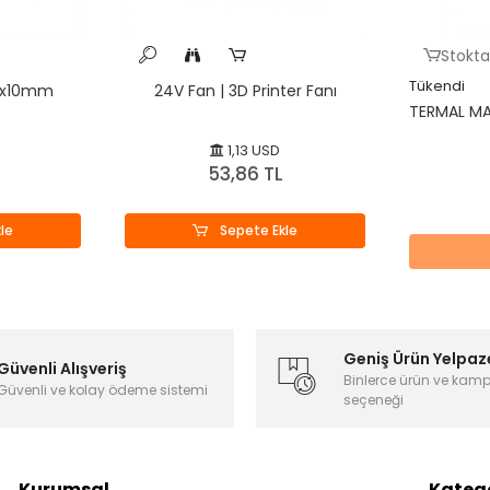
Stokta
Tükendi
50x10mm
24V Fan | 3D Printer Fanı
TERMAL MA
1,13 USD
53,86 TL
le
Sepete Ekle
Geniş Ürün Yelpaz
Güvenli Alışveriş
Binlerce ürün ve kam
Güvenli ve kolay ödeme sistemi
seçeneği
Kurumsal
Katego