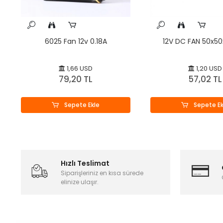
6025 Fan 12v 0.18A
12V DC FAN 50x
1,66 USD
1,20 USD
79,20 TL
57,02 TL
Sepete Ekle
Sepete Ek
Hızlı Teslimat
Siparişleriniz en kısa sürede
elinize ulaşır.