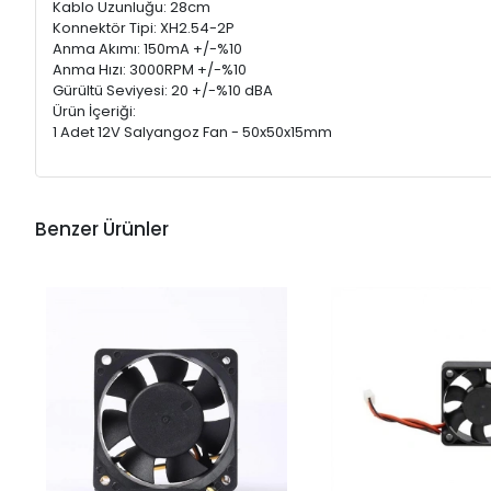
Kablo Uzunluğu: 28cm
Konnektör Tipi: XH2.54-2P
Anma Akımı: 150mA +/-%10
Anma Hızı: 3000RPM +/-%10
Gürültü Seviyesi: 20 +/-%10 dBA
Ürün İçeriği:
1 Adet 12V Salyangoz Fan - 50x50x15mm
Benzer Ürünler