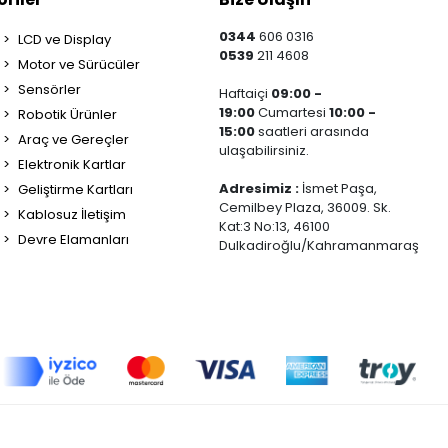
0344
606 0316
LCD ve Display
0539
211 4608
Motor ve Sürücüler
Sensörler
Haftaiçi
09:00 -
19:00
Cumartesi
10:00 -
Robotik Ürünler
15:00
saatleri arasında
Araç ve Gereçler
ulaşabilirsiniz.
Elektronik Kartlar
Adresimiz :
İsmet Paşa,
Geliştirme Kartları
Cemilbey Plaza, 36009. Sk.
Kablosuz İletişim
Kat:3 No:13, 46100
Devre Elamanları
Dulkadiroğlu/Kahramanmaraş