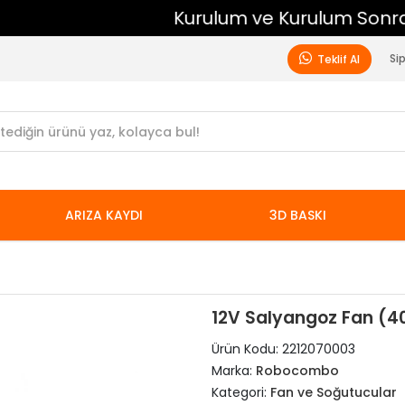
Kurulum ve Kurulum Sonrası Ücretsiz Destek
Si
Teklif Al
ARIZA KAYDI
3D BASKI
12V Salyangoz Fan (
Ürün Kodu:
2212070003
Marka:
Robocombo
Kategori:
Fan ve Soğutucular