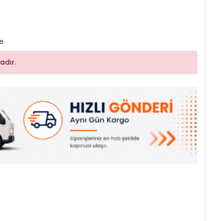
le
adır.