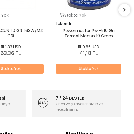
 Yok
Stokta Yok
Tükendi
CUN 1.0 GR 1.63W/M.K
Powermaster Pwr-510 Gri
GRİ
Termal Macun 10 Gram
1,33 USD
0,86 USD
63,36 TL
41,18 TL
Stokta Yok
Stokta Yok
esi
7 / 24 DESTEK
panya
Öneri ve şikayetlerinizi bize
iletebilirsiniz.
riler
Bize Ulaşın