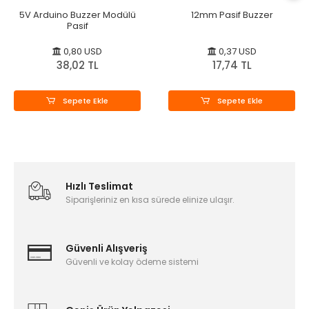
5V Arduino Buzzer Modülü
12mm Pasif Buzzer
Pasif
0,80 USD
0,37 USD
38,02 TL
17,74 TL
Sepete Ekle
Sepete Ekle
Hızlı Teslimat
Siparişleriniz en kısa sürede elinize ulaşır.
Güvenli Alışveriş
Güvenli ve kolay ödeme sistemi