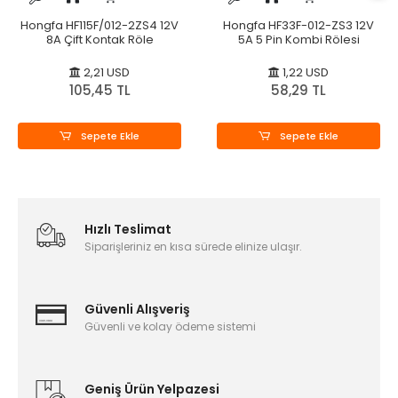
Hongfa HF115F/012-2ZS4 12V
Hongfa HF33F-012-ZS3 12V
8A Çift Kontak Röle
5A 5 Pin Kombi Rölesi
2,21 USD
1,22 USD
105,45 TL
58,29 TL
Sepete Ekle
Sepete Ekle
Hızlı Teslimat
Siparişleriniz en kısa sürede elinize ulaşır.
Güvenli Alışveriş
Güvenli ve kolay ödeme sistemi
Geniş Ürün Yelpazesi