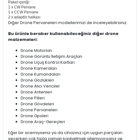
Paket içeriği:
1 x CW Pervane
1 x CCW Pervane
2 x adaptör halkası
Diğer Drone Pervaneleri modellerimizi de inceleyebilirsiniz.
Bu ürünle beraber kullanabileceğiniz diğer drone
malzemeleri:
Drone Motorları
Drone Görüntü İletişim Araçları
Drone Uçuş Kontrol Kartları
Drone Kameraları
Drone Kumandaları
Drone Gözlükleri
Drone Alıcı Vericiler
Drone Antenleri
Drone Pilleri
Drone Gövdeleri
Drone Pervaneleri
Drone Gpsleri
Drone Araç-Gereçleri
Eğer bir acemiyseniz ya da cihazınız için uygun parçaları
seçerken çok fazla zaman kaybetmek istemiyorsanız ve