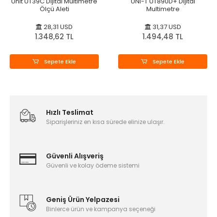
Unit UT39C Dijital Multimetre
UNI-T UT890D+ Dijital
Ölçü Aleti
Multimetre
28,31 USD
31,37 USD
1.348,62 TL
1.494,48 TL
Sepete Ekle
Sepete Ekle
Hızlı Teslimat
Siparişleriniz en kısa sürede elinize ulaşır.
Güvenli Alışveriş
Güvenli ve kolay ödeme sistemi
Geniş Ürün Yelpazesi
Binlerce ürün ve kampanya seçeneği