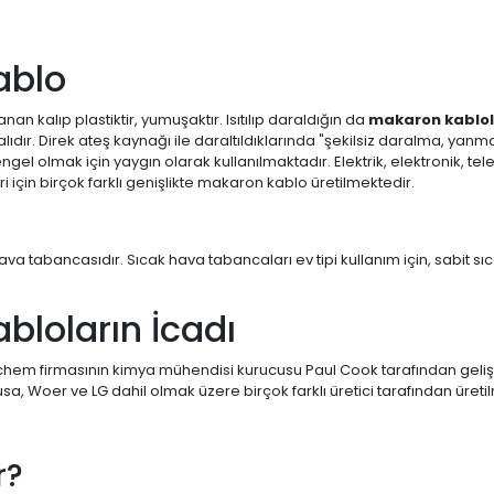
ablo
an kalıp plastiktir, yumuşaktır. Isıtılıp daraldığın da
makaron kablol
lıdır. Direk ateş kaynağı ile daraltıldıklarında "şekilsiz daralma, yanm
engel olmak için yaygın olarak kullanılmaktadır. Elektrik, elektronik, 
ri için birçok farklı genişlikte makaron kablo üretilmektedir.
va tabancasıdır. Sıcak hava tabancaları ev tipi kullanım için, sabit sı
bloların İcadı
aychem firmasının kimya mühendisi kurucusu Paul Cook tarafından gelişt
 Woer ve LG dahil olmak üzere birçok farklı üretici tarafından üreti
r?