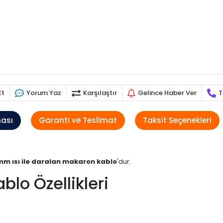
Et
Yorum Yaz
Karşılaştır
Gelince Haber Ver
T
ması
Garanti ve Teslimat
Taksit Seçenekleri
mm ısı ile daralan makaron kablo
'dur.
blo Özellikleri