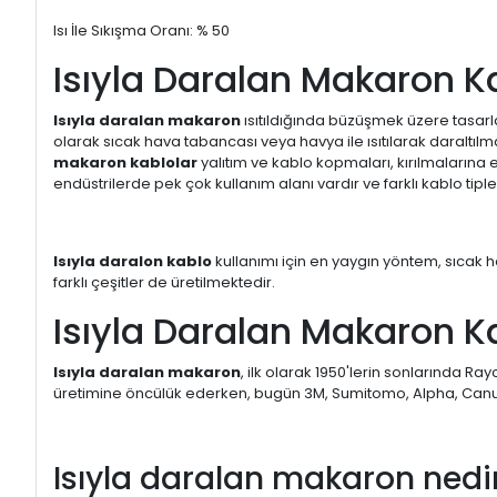
Isı İle Sıkışma Oranı: % 50
Isıyla Daralan Makaron K
Isıyla daralan makaron
ısıtıldığında büzüşmek üzere tasarlan
olarak sıcak hava tabancası veya havya ile ısıtılarak daraltılma
makaron kablolar
yalıtım ve kablo kopmaları, kırılmalarına 
endüstrilerde pek çok kullanım alanı vardır ve farklı kablo tiple
Isıyla daralon kablo
kullanımı için en yaygın yöntem, sıcak ha
farklı çeşitler de üretilmektedir.
Isıyla Daralan Makaron Ka
Isıyla daralan makaron
, ilk olarak 1950'lerin sonlarında R
üretimine öncülük ederken, bugün 3M, Sumitomo, Alpha, Canusa,
Isıyla daralan makaron nedi