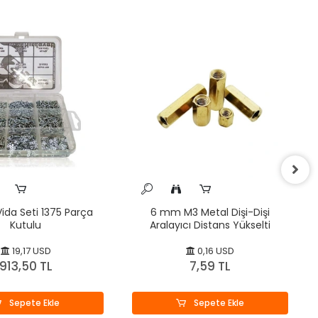
ida Seti 1375 Parça
6 mm M3 Metal Dişi-Dişi
Kutulu
Aralayıcı Distans Yükselti
19,17 USD
0,16 USD
913,50 TL
7,59 TL
Sepete Ekle
Sepete Ekle