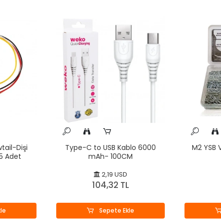
tail-Dişi
Type-C to USB Kablo 6000
M2 YSB V
5 Adet
mAh- 100CM
2,19 USD
L
104,32 TL
le
Sepete Ekle