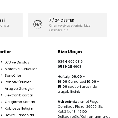
esi
7 / 24 DESTEK
panya
Öneri ve şikayetlerinizi bize
iletebilirsiniz.
riler
Bize Ulaşın
0344
606 0316
LCD ve Display
0539
211 4608
Motor ve Sürücüler
Sensörler
Haftaiçi
09:00 -
19:00
Cumartesi
10:00 -
Robotik Ürünler
15:00
saatleri arasında
Araç ve Gereçler
ulaşabilirsiniz.
Elektronik Kartlar
Adresimiz :
İsmet Paşa,
Geliştirme Kartları
Cemilbey Plaza, 36009. Sk.
Kablosuz İletişim
Kat:3 No:13, 46100
Devre Elamanları
Dulkadiroğlu/Kahramanmaraş