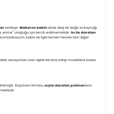
ar
sertleşir.
Makaron kablo
direk ateş ile değil, ısı kaynağı
a, erime" oluştuğu için tercih edilmemelidir.
Isı ile daralan
telekomünikasyon, kablo ile ilgili hemen hemen tüm diğer
caklık versiyonları olan dijital ekrana sahip modellere kadar
irilmiştir. Raychem firması,
ısıyla daralan polimer
lerin
lmektedir.