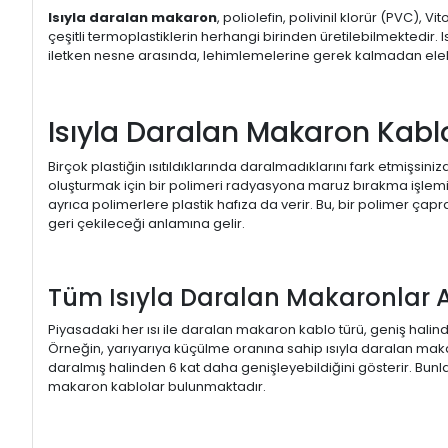
Isıyla daralan makaron
, poliolefin, polivinil klorür (PVC), 
çeşitli termoplastiklerin herhangi birinden üretilebilmektedir. Is
iletken nesne arasında, lehimlemelerine gerek kalmadan elektr
Isıyla Daralan Makaron Kabl
Birçok plastiğin ısıtıldıklarında daralmadıklarını fark etmişsin
oluşturmak için bir polimeri radyasyona maruz bırakma işlemidir
ayrıca polimerlere plastik hafıza da verir. Bu, bir polimer çapra
geri çekileceği anlamına gelir.
Tüm Isıyla Daralan Makaronlar 
Piyasadaki her ısı ile daralan makaron kablo türü, geniş hal
Örneğin, yarıyarıya küçülme oranına sahip ısıyla daralan makar
daralmış halinden 6 kat daha genişleyebildiğini gösterir. Bunl
makaron kablolar bulunmaktadır.