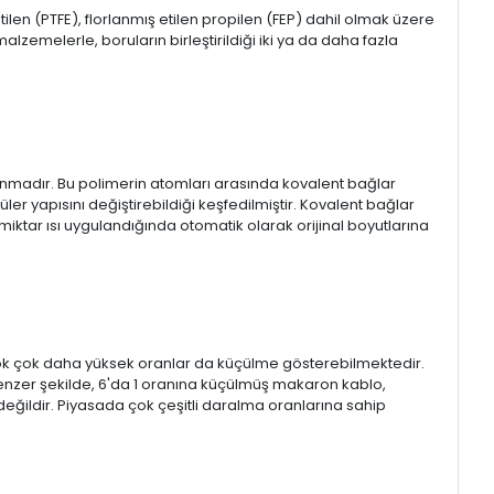
oetilen (PTFE), florlanmış etilen propilen (FEP) dahil olmak üzere
 malzemelerle, boruların birleştirildiği iki ya da daha fazla
ağlanmadır. Bu polimerin atomları arasında kovalent bağlar
er yapısını değiştirebildiği keşfedilmiştir. Kovalent bağlar
r miktar ısı uygulandığında otomatik olarak orijinal boyutlarına
 çok çok daha yüksek oranlar da küçülme gösterebilmektedir.
 Benzer şekilde, 6'da 1 oranına küçülmüş makaron kablo,
değildir. Piyasada çok çeşitli daralma oranlarına sahip