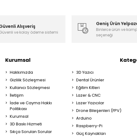
Geniş Ürün Yelpaz
Güvenli Alışveriş
Binlerce ürün ve kam
Güvenli ve kolay ödeme sistemi
seçeneği
Kurumsal
Katego
Hakkımızda
3D Yazıcı
Gizlilik Sözleşmesi
Dental Ürünler
Kullanıcı Sözleşmesi
Eğitim Kitleri
İletişim
Lazer & CNC
İade ve Cayma Hakkı
Lazer Yazıcılar
Politikası
Drone Bileşenleri (FPV)
Kurumsal
Arduino
3D Baskı Hizmeti
Raspberry-Pi
Sıkça Sorulan Sorular
Güç Kaynakları