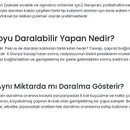
Viton (yüksek sıcaklık ve aşındırıcı ortamlar için), Neopren, politetraflor
ıyla daralan kablo çeşitleri farklı tip kullanım alanları için ilave edilen
iksel bir iletken polimer olarak üretilmektedir.
oyu Daralabilir Yapan Nedir?
izdir. Peki ısı ile daralan kabloları farklı kılan nedir? Cevap, çapraz b
. II. Dünya Savaşı'ndan sonra, radyasyonun belirli plastiklerin molekül
z bağlandıktan ve genişletilmiş bir şekle getirildikten sonra, belirli bi
Aynı Miktarda mı Daralma Gösterir?
inden daralma oranına kısayla yarıyarıyadan 6 kat küçüülme ve hatta
on, küçültülmüş çapının iki katı olan genişletilmiş bir çapa sahiptir.
ar, elbette, piyasadaki üretilen tek daralma oranlarına sahip kablolar 