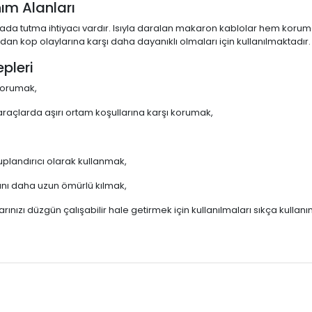
ım Alanları
 arada tutma ihtiyacı vardır. Isıyla daralan makaron kablolar hem koru
ndan kop olaylarına karşı daha dayanıklı olmaları için kullanılmaktadır.
pleri
 korumak,
 araçlarda aşırı ortam koşullarına karşı korumak,
uplandırıcı olarak kullanmak,
arını daha uzun ömürlü kılmak,
rınızı düzgün çalışabilir hale getirmek için kullanılmaları sıkça kullanı