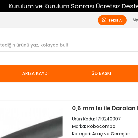
Kurulum ve Kurulum Sonrası Ücretsiz Destek
Si
Teklif Al
ARIZA KAYDI
3D BASKI
0,6 mm Isı ile Daralan
Ürün Kodu:
1710240007
Marka:
Robocombo
Kategori:
Araç ve Gereçler