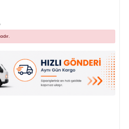
e
adır.