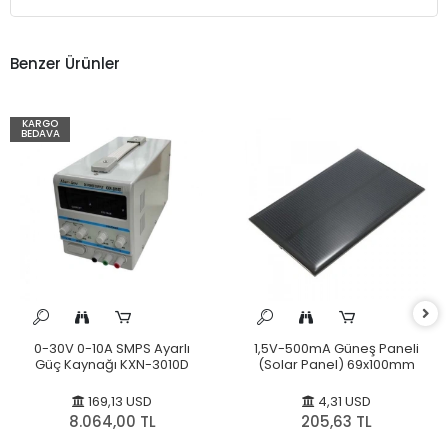
Benzer Ürünler
KARGO
BEDAVA
0-30V 0-10A SMPS Ayarlı
1,5V-500mA Güneş Paneli
Güç Kaynağı KXN-3010D
(Solar Panel) 69x100mm
169,13 USD
4,31 USD
8.064,00 TL
205,63 TL