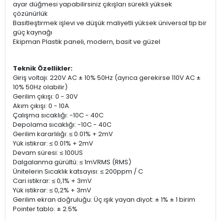
ayar düğmesi yapabilirsiniz çıkışları sürekli yüksek
çözünürlük
Basitleştirmek işlevi ve düşük maliyetli yüksek üniversal tip bir
güç kaynağı
Ekipman Plastik paneli, modern, basit ve güzel
Teknik Özellikler:
Giriş voltajı: 220V AC ± 10% 50Hz (ayrıca gerekirse 110V AC ±
10% 50Hz olabilir)
Gerilim çıkışı: 0 - 30V
Akım çıkışı: 0 - 10A
Çalışma sıcaklığı: -10C - 40C
Depolama sıcaklığı: -10C - 40C
Gerilim kararlılığı: ≤ 0.01% + 2mV
Yük istikrar: ≤ 0.01% + 2mV
Devam süresi: ≤ 100US
Dalgalanma gürültü: ≤ 1mVRMS (RMS)
Ünitelerin Sıcaklık katsayısı: ≤ 200ppm / C
Cari istikrar: ≤ 0,1% + 3mV
Yük istikrar: ≤ 0,2% + 3mV
Gerilim ekran doğruluğu: Üç ışık yayan diyot: ± 1% ± 1 birim
Pointer tablo: ± 2.5%