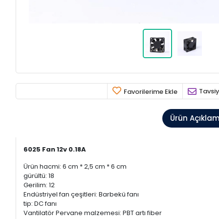
Tavsiy
Favorilerime Ekle
Ürün Açıkla
6025 Fan 12v 0.18A
Ürün hacmi: 6 cm * 2,5 cm * 6 cm
gürültü: 18
Gerilim: 12
Endüstriyel fan çeşitleri: Barbekü fanı
tip: DC fanı
Vantilatör Pervane malzemesi: PBT artı fiber