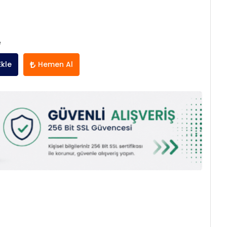
e
Ekle
Hemen Al