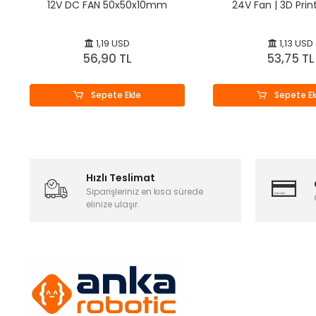
12V DC FAN 50x50x10mm
24V Fan | 3D Prin
1,19 USD
1,13 USD
56,90 TL
53,75 TL
Sepete Ekle
Sepete Ek
Hızlı Teslimat
Siparişleriniz en kısa sürede
elinize ulaşır.