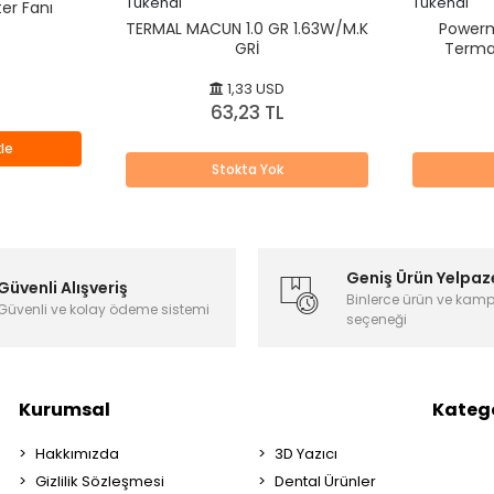
Tükendi
Tükendi
ter Fanı
TERMAL MACUN 1.0 GR 1.63W/M.K
Powerm
GRİ
Terma
1,33 USD
63,23 TL
le
Stokta Yok
Geniş Ürün Yelpaz
Güvenli Alışveriş
Binlerce ürün ve kam
Güvenli ve kolay ödeme sistemi
seçeneği
Kurumsal
Katego
Hakkımızda
3D Yazıcı
Gizlilik Sözleşmesi
Dental Ürünler