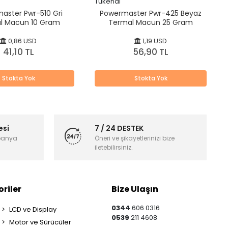
Tükendi
aster Pwr-510 Gri
Powermaster Pwr-425 Beyaz
l Macun 10 Gram
Termal Macun 25 Gram
0,86 USD
1,19 USD
41,10 TL
56,90 TL
Stokta Yok
Stokta Yok
esi
7 / 24 DESTEK
panya
Öneri ve şikayetlerinizi bize
iletebilirsiniz.
riler
Bize Ulaşın
0344
606 0316
LCD ve Display
0539
211 4608
Motor ve Sürücüler