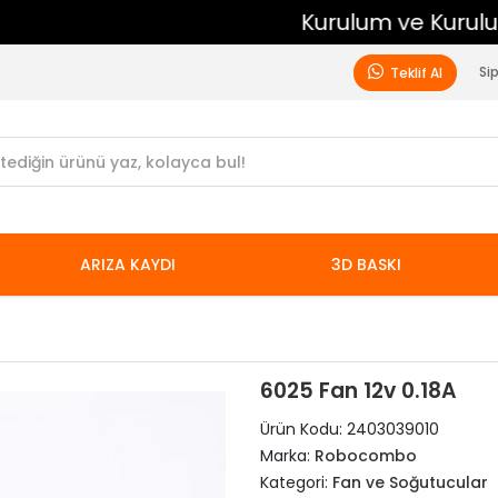
Kurulum ve Kurulum Sonrası Ücretsiz Destek
Si
Teklif Al
ARIZA KAYDI
3D BASKI
6025 Fan 12v 0.18A
Ürün Kodu:
2403039010
Marka:
Robocombo
Kategori:
Fan ve Soğutucular